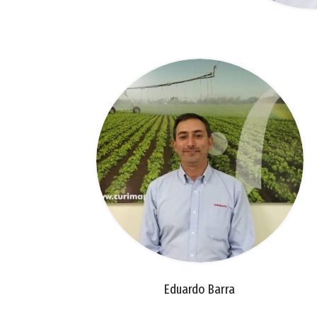
Eduardo Barra
eduardobarra@curimapu.com