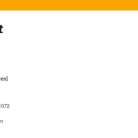
t
yen
|
rimapu.com
1072
ón