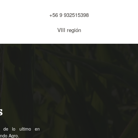
+56 9 932515398
VIII región
s
e de lo ultimo en
undo Agro.