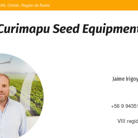
65, Chillán, Región de Ñuble
Curimapu Seed Equipmen
Jaime Irigo
jaimeirigoyen@cu
+56 9 9435
VIII regi