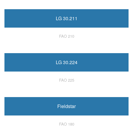
LG 30.211
FAO 210
LG 30.224
FAO 225
Fieldstar
FAO 180