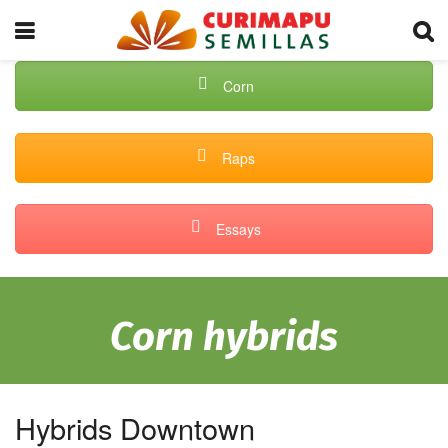
Corn
Raps
Essays
Corn hybrids
Hybrids Downtown