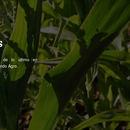
s
e de lo ultimo en
undo Agro.